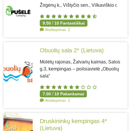
Žirgėnų k., Vištyčio sen., Vilkaviškio r.
/
9.50
10
Fantastiškai
Atsiliepimai:
2
Obuolių sala 2*
(Lietuva)
Molėtų rajonas, Žalvarių kaimas, Salos
g.3, kempingas – poilsiavietė „Obuolių
sala“
/
7.00
10
Pakankamai
Atsiliepimai:
2
Druskininkų kempingas 4*
(Lietuva)