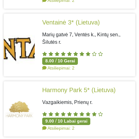
Atsiliepimai:
2
Ventainė 3*
(Lietuva)
Marių gatvė 7, Ventės k., Kintų sen.,
Šilutės r.
/
8.00
10
Gerai
Atsiliepimai:
2
Harmony Park 5*
(Lietuva)
Vazgaikiemis, Prienų r.
/
9.00
10
Labai gerai
Atsiliepimai:
2