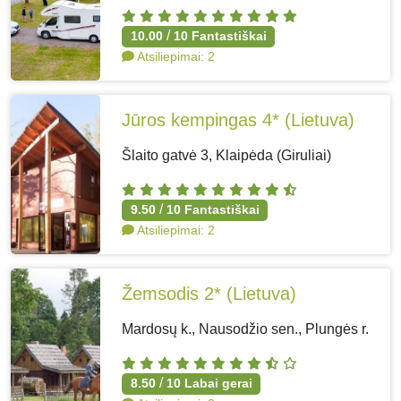
/
10.00
10
Fantastiškai
Atsiliepimai:
2
Jūros kempingas 4*
(Lietuva)
Šlaito gatvė 3, Klaipėda (Giruliai)
/
9.50
10
Fantastiškai
Atsiliepimai:
2
Žemsodis 2*
(Lietuva)
Mardosų k., Nausodžio sen., Plungės r.
/
8.50
10
Labai gerai