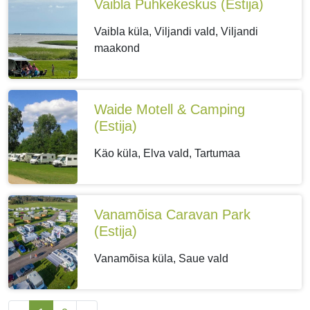
Vaibla Puhkekeskus
(Estija)
Vaibla küla, Viljandi vald, Viljandi
maakond
Waide Motell & Camping
(Estija)
Käo küla, Elva vald, Tartumaa
Vanamõisa Caravan Park
(Estija)
Vanamõisa küla, Saue vald