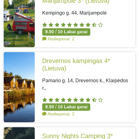
Marijampolė 3*
(Lietuva)
Kempingo g. 44, Marijampolė
/
8.50
10
Labai gerai
Atsiliepimai:
2
Drevernos kampingas 4*
(Lietuva)
Pamario g. 14, Drevernos k., Klaipėdos
r.,
/
8.50
10
Labai gerai
Atsiliepimai:
2
Sunny Nights Camping 3*