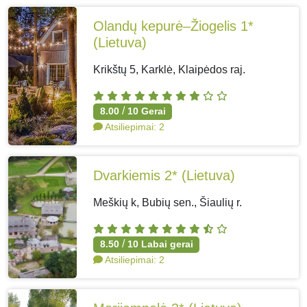
Olandų kepurė–Žiogelis 1*
(Lietuva)
Krikštų 5, Karklė, Klaipėdos raj.
/
8.00
10
Gerai
Atsiliepimai:
2
Dvarkiemis 2*
(Lietuva)
Meškių k, Bubių sen., Šiaulių r.
/
8.50
10
Labai gerai
Atsiliepimai:
2