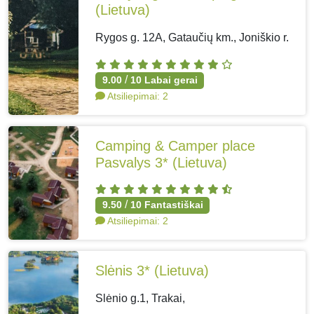
(Lietuva)
Rygos g. 12A, Gataučių km., Joniškio r.
/
9.00
10
Labai gerai
Atsiliepimai:
2
Camping & Camper place
Pasvalys 3*
(Lietuva)
/
9.50
10
Fantastiškai
Atsiliepimai:
2
Slėnis 3*
(Lietuva)
Slėnio g.1, Trakai,