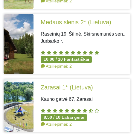
Atsiliepimai:
2
Medaus slėnis 2*
(Lietuva)
Raseinių 19, Šilinė, Skirsnemunės sen.,
Jurbarko r.
/
10.00
10
Fantastiškai
Atsiliepimai:
2
Zarasai 1*
(Lietuva)
Kauno gatvė 67, Zarasai
/
8.50
10
Labai gerai
Atsiliepimai:
2