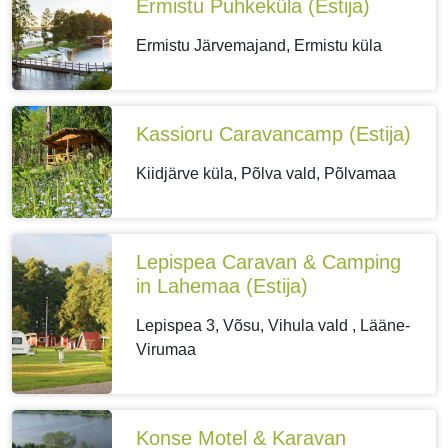
Ermistu Puhkeküla
(Estija)
Ermistu Järvemajand, Ermistu küla
Kassioru Caravancamp
(Estija)
Kiidjärve küla, Põlva vald, Põlvamaa
Lepispea Caravan & Camping
in Lahemaa
(Estija)
Lepispea 3, Võsu, Vihula vald , Lääne-
Virumaa
Konse Motel & Karavan