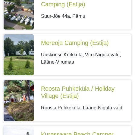
Camping
(Estija)
Suur-Jõe 44a, Pärnu
Mereoja Camping
(Estija)
Uuskõrtsi, Kõrkküla, Viru-Nigula vald,
Lääne-Virumaa
Roosta Puhkeküla / Holiday
Village
(Estija)
Roosta Puhkeküla, Lääne-Nigula vald
Kuressaare Beach Camper