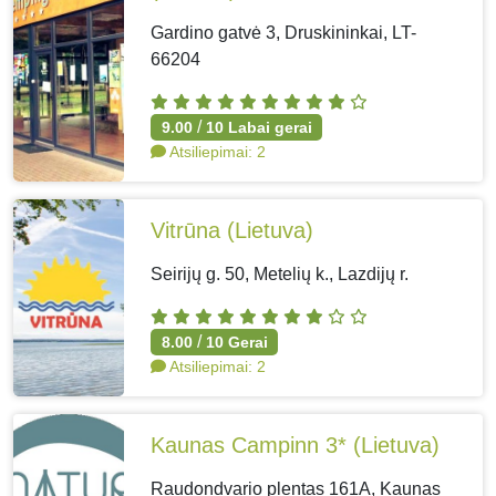
Gardino gatvė 3, Druskininkai, LT-
66204
/
9.00
10
Labai gerai
Atsiliepimai:
2
Vitrūna
(Lietuva)
Seirijų g. 50, Metelių k., Lazdijų r.
/
8.00
10
Gerai
Atsiliepimai:
2
Kaunas Campinn 3*
(Lietuva)
Raudondvario plentas 161A, Kaunas