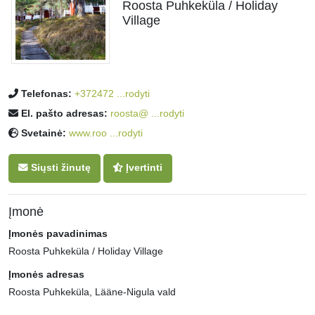
Roosta Puhkeküla / Holiday
Village
Telefonas:
+372472 ...rodyti
El. pašto adresas:
roosta@ ...rodyti
Svetainė:
www.roo ...rodyti
Siųsti žinutę
Įvertinti
Įmonė
Įmonės pavadinimas
Roosta Puhkeküla / Holiday Village
Įmonės adresas
Roosta Puhkeküla, Lääne-Nigula vald