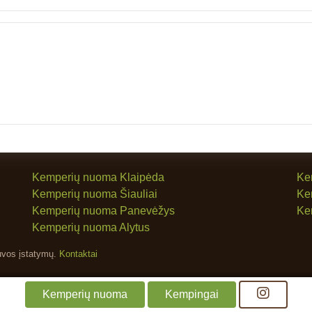
Kemperių nuoma Klaipėda
Ke
Kemperių nuoma Šiauliai
Ke
Kemperių nuoma Panevėžys
Ke
Kemperių nuoma Alytus
uvos įstatymų.
Kontaktai
Kemperių nuoma
Kempingai