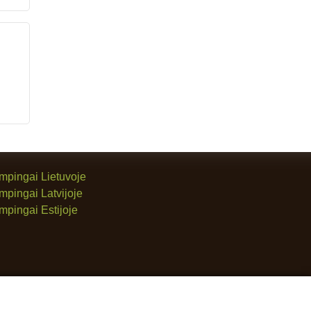
mpingai Lietuvoje
mpingai Latvijoje
mpingai Estijoje