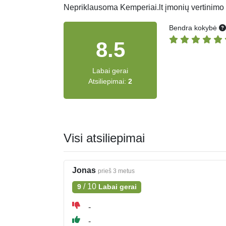
Nepriklausoma Kemperiai.lt įmonių vertinimo
Bendra kokybė
8.5
Labai gerai
Atsiliepimai:
2
Visi atsiliepimai
Jonas
prieš 3 metus
/
10
9
Labai gerai
-
-