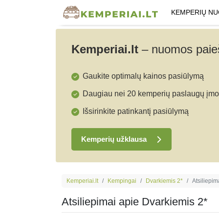
KEMPERIŲ N
Kemperiai.lt
–
nuomos paieš
Gaukite optimalų kainos pasiūlymą
Daugiau nei 20 kemperių paslaugų įmo
Išsirinkite patinkantį pasiūlymą
Kemperių užklausa
Kemperiai.lt
Kempingai
Dvarkiemis 2*
Atsiliepim
Atsiliepimai apie Dvarkiemis 2*