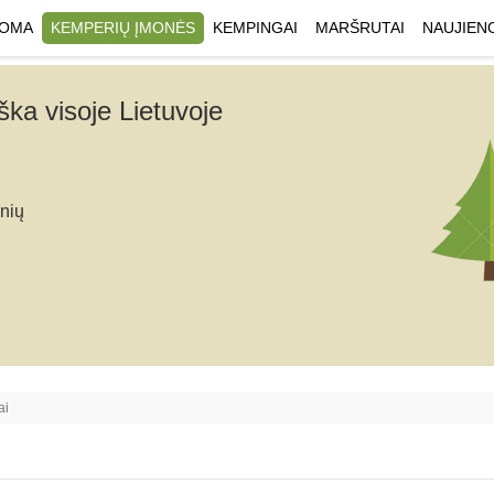
UOMA
KEMPERIŲ ĮMONĖS
KEMPINGAI
MARŠRUTAI
NAUJIEN
ka visoje Lietuvoje
nių
ai