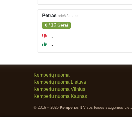
Petras
prieš 3 metus
/
10
8
Gerai
-
-
Kemperių nuoma
Kemperių nuoma Lietuva
Kemperių nuoma Vilnius
Kemperių nuoma Kaunas
© 2016 – 2026
Kemperiai.lt
Visos teisės saugomos Liet