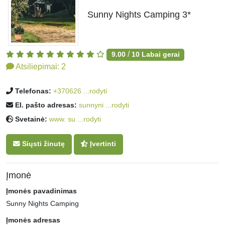
Sunny Nights Camping 3*
/
9.00
10
Labai gerai
Atsiliepimai:
2
Telefonas:
+370626 ...rodyti
El. pašto adresas:
sunnyni ...rodyti
Svetainė:
www. su ...rodyti
Siųsti žinutę
Įvertinti
Įmonė
Įmonės pavadinimas
Sunny Nights Camping
Įmonės adresas