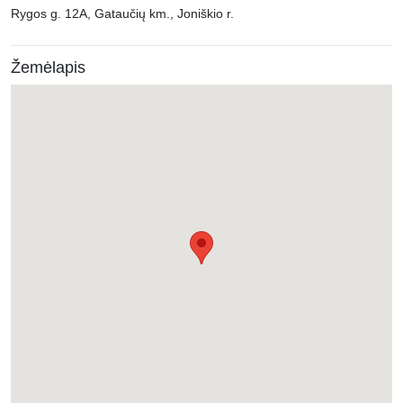
Rygos g. 12A, Gataučių km., Joniškio r.
Žemėlapis