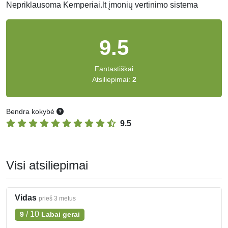
Nepriklausoma Kemperiai.lt įmonių vertinimo sistema
9.5
Fantastiškai
Atsiliepimai:
2
Bendra kokybė
9.5
Visi atsiliepimai
Vidas
prieš 3 metus
/
10
9
Labai gerai