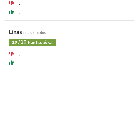
-
-
Linas
prieš 3 metus
/
10
10
Fantastiškai
-
-