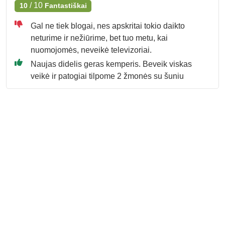
/
10
10
Fantastiškai
Gal ne tiek blogai, nes apskritai tokio daikto
neturime ir nežiūrime, bet tuo metu, kai
nuomojomės, neveikė televizoriai.
Naujas didelis geras kemperis. Beveik viskas
veikė ir patogiai tilpome 2 žmonės su šuniu