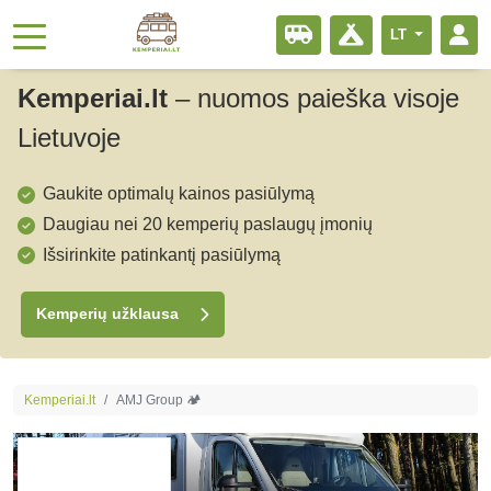
LT
Kemperiai.lt
–
nuomos paieška visoje
Lietuvoje
Gaukite optimalų kainos pasiūlymą
Daugiau nei 20 kemperių paslaugų įmonių
Išsirinkite patinkantį pasiūlymą
Kemperių užklausa
Kemperiai.lt
AMJ Group 🏕