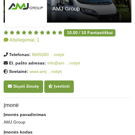
AMJ Group
/
10.00
10
Fantastiškai
Atsiliepimai:
1
Telefonas:
8685080 ...rodyti
El. pašto adresas:
info@am ...rodyti
Svetainė:
www.amj ...rodyti
Siųsti žinutę
Įvertinti
Įmonė
Įmonės pavadinimas
AMJ Group
Įmonės kodas