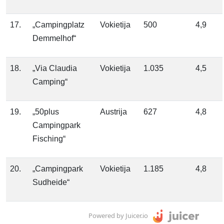
17.
„Campingplatz
Vokietija
500
4,9
Demmelhof“
18.
„Via Claudia
Vokietija
1.035
4,5
Camping“
19.
„50plus
Austrija
627
4,8
Campingpark
Fisching“
20.
„Campingpark
Vokietija
1.185
4,8
Sudheide“
Powered by Juicer.io