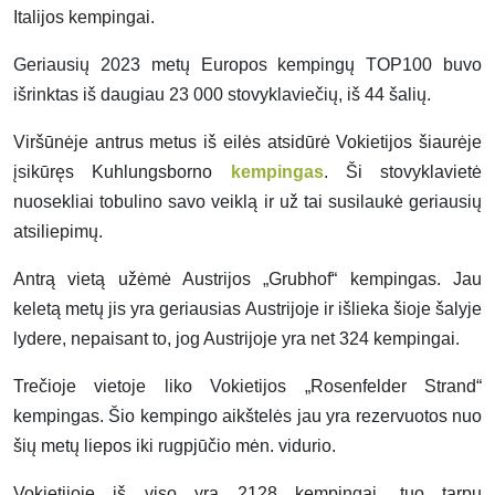
Italijos kempingai.
Geriausių 2023 metų Europos kempingų TOP100 buvo
išrinktas iš daugiau 23 000 stovyklaviečių, iš 44 šalių.
Viršūnėje antrus metus iš eilės atsidūrė Vokietijos šiaurėje
įsikūręs Kuhlungsborno
kempingas
. Ši stovyklavietė
nuosekliai tobulino savo veiklą ir už tai susilaukė geriausių
atsiliepimų.
Antrą vietą užėmė Austrijos „Grubhof“ kempingas. Jau
keletą metų jis yra geriausias Austrijoje ir išlieka šioje šalyje
lydere, nepaisant to, jog Austrijoje yra net 324 kempingai.
Trečioje vietoje liko Vokietijos „Rosenfelder Strand“
kempingas. Šio kempingo aikštelės jau yra rezervuotos nuo
šių metų liepos iki rugpjūčio mėn. vidurio.
Vokietijoje iš viso yra 2128 kempingai, tuo tarpu