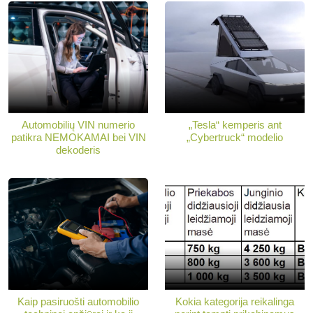
Automobilių VIN numerio
„Tesla“ kemperis ant
patikra NEMOKAMAI bei VIN
„Cybertruck“ modelio
dekoderis
Kaip pasiruošti automobilio
Kokia kategorija reikalinga