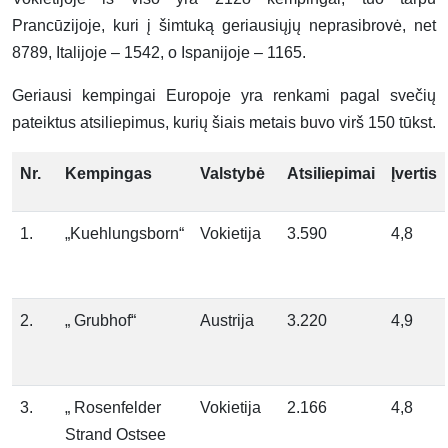
Prancūzijoje, kuri į šimtuką geriausiųjų neprasibrovė, net
8789, Italijoje – 1542, o Ispanijoje – 1165.
Geriausi kempingai Europoje yra renkami pagal svečių
pateiktus atsiliepimus, kurių šiais metais buvo virš 150 tūkst.
Nr.
Kempingas
Valstybė
Atsiliepimai
Įvertis
1.
„Kuehlungsborn“
Vokietija
3.590
4,8
2.
„ Grubhof“
Austrija
3.220
4,9
3.
„ Rosenfelder
Vokietija
2.166
4,8
Strand Ostsee