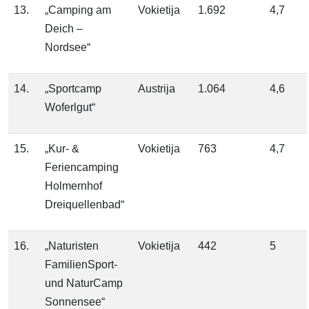
13.
„Camping am
Vokietija
1.692
4,7
Deich –
Nordsee“
14.
„Sportcamp
Austrija
1.064
4,6
Woferlgut“
15.
„Kur- &
Vokietija
763
4,7
Feriencamping
Holmernhof
Dreiquellenbad“
16.
„Naturisten
Vokietija
442
5
FamilienSport-
und NaturCamp
Sonnensee“