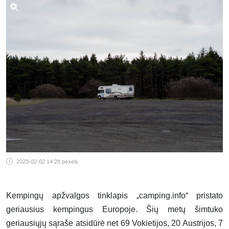
2023-02-02 14:28
pexels
Kempingų apžvalgos tinklapis „camping.info“ pristato
geriausius kempingus Europoje. Šių metų šimtuko
geriausiųjų sąraše atsidūrė net 69 Vokietijos, 20 Austrijos, 7