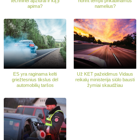
techninei apžiūrai ir ką ji
norint tempti prikabinamus
apima?
namelius?
ES yra raginama kelti
Už KET pažeidimus Vidaus
griežtesnius tikslus dėl
reikalų ministerija siūlo bausti
automobilių taršos
žymiai skaudžiau