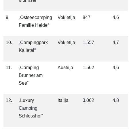
Murinsel“
9.
„Ostseecamping
Vokietija
847
4,6
Familie Heide“
10.
„Campingpark
Vokietija
1.557
4,7
Kalletal“
11.
„Camping
Austrija
1.562
4,6
Brunner am
See“
12.
„Luxury
Italija
3.062
4,8
Camping
Schlosshof“