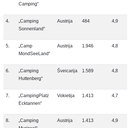
Camping“
4.
„Camping
Austrija
484
4,9
Sonnenland“
5.
„Camp
Austrija
1.946
4,8
MondSeeLand“
6.
„Camping
Šveicarija
1.589
4,8
Huttenberg“
7.
„CampingPlatz
Vokietija
1.413
4,7
Ecktannen“
8.
„Camping
Austrija
1.413
4,9