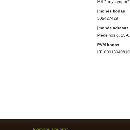
MB "Tinycamper"
Įmonės kodas
305427429
Įmonės adresas
Medeinos g. 29-63
PVM kodas
LT100013040810
Kemperių nuoma