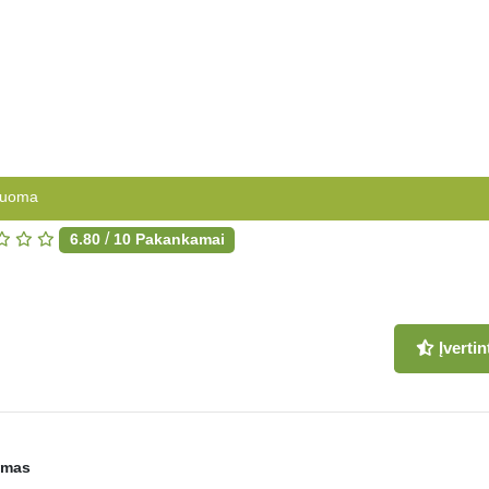
nuoma
/
6.80
10
Pakankamai
Įvertin
imas