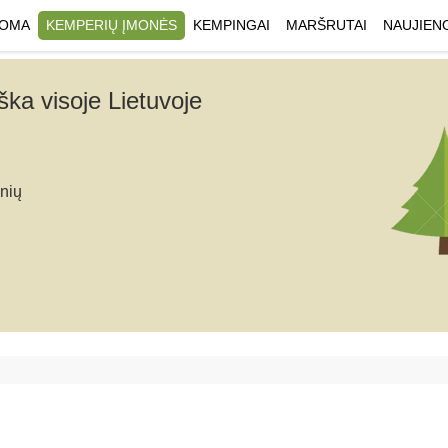
UOMA
KEMPERIŲ ĮMONĖS
KEMPINGAI
MARŠRUTAI
NAUJIEN
ka visoje Lietuvoje
nių