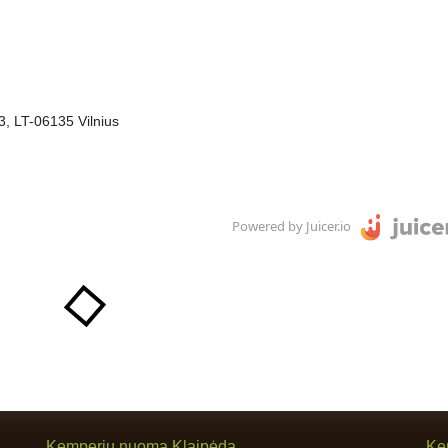
, LT-06135 Vilnius
Powered by Juicer.io
Kemperių nuoma Klaipėda
Ke