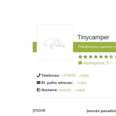
Tinycamper
Prikabinamų namelių 
Atsiliepimai:
5
Telefonas:
+370699 ...rodyti
El. pašto adresas:
...rodyti
Svetainė:
www.tin ...rodyti
Įmonė
Įmonės pavadin