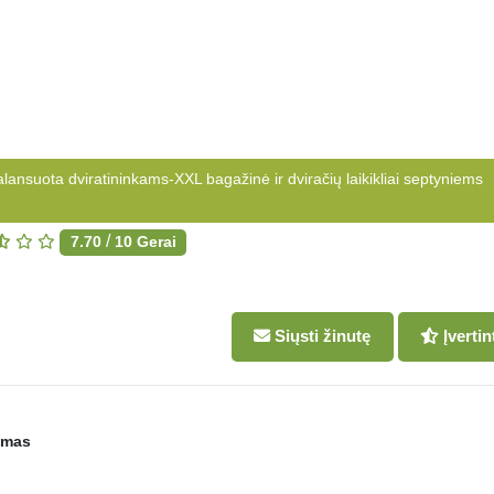
nsuota dviratininkams-XXL bagažinė ir dviračių laikikliai septyniems
/
7.70
10
Gerai
Siųsti žinutę
Įvertin
imas