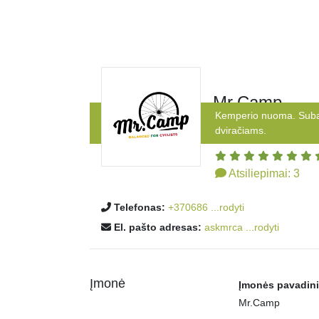
Mr.Camp
Kemperio nuoma. Subala
dviračiams.
Atsiliepimai:
3
Telefonas:
+370686 ...rodyti
El. pašto adresas:
askmrca ...rodyti
Įmonė
Įmonės pavadin
Mr.Camp