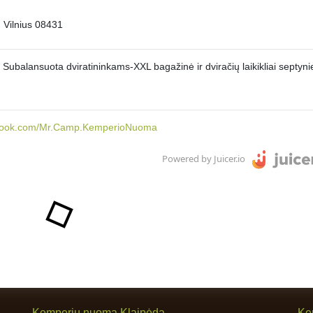
, Vilnius 08431
ubalansuota dviratininkams-XXL bagažinė ir dviračių laikikliai septyn
ebook.com/Mr.Camp.KemperioNuoma
Powered by Juicer.io
Kemperių nuoma Klaipėda
Ke