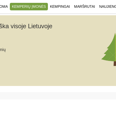
UOMA
KEMPERIŲ ĮMONĖS
KEMPINGAI
MARŠRUTAI
NAUJIEN
ka visoje Lietuvoje
nių